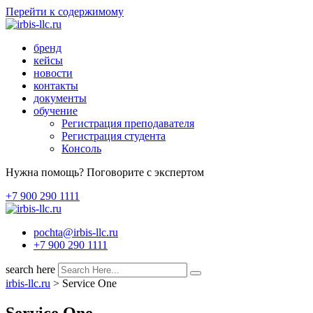
Перейти к содержимому
бренд
кейсы
новости
контакты
документы
обучение
Регистрация преподавателя
Регистрация студента
Консоль
Нужна помощь? Поговорите с экспертом
+7 900 290 1111
pochta@irbis-llc.ru
+7 900 290 1111
search here
irbis-llc.ru
>
Service One
Service One