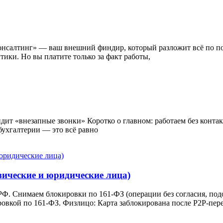
салтинг» — ваш внешний финдир, который разложит всё по поло
ики. Но вы платите только за факт работы,
дит «внезапные звонки» Коротко о главном: работаем без контак
ухгалтерии — это всё равно
зические и юридические лица)
Ф. Снимаем блокировки по 161-ФЗ (операции без согласия, подоз
вкой по 161-ФЗ. Физлицо: Карта заблокирована после P2P-пере