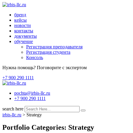
Перейти
к
бренд
содержимому
кейсы
новости
контакты
документы
обучение
Регистрация преподавателя
Регистрация студента
Консоль
Нужна помощь? Поговорите с экспертом
+7 900 290 1111
pochta@irbis-llc.ru
+7 900 290 1111
search here
irbis-llc.ru
>
Strategy
Portfolio Categories:
Strategy