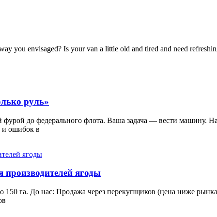
ay you envisaged? Is your van a little old and tired and need refreshi
олько руль»
й фурой до федерального флота. Ваша задача — вести машину. Н
 и ошибок в
я производителей ягоды
до 150 га. До нас: Продажа через перекупщиков (цена ниже рын
ов