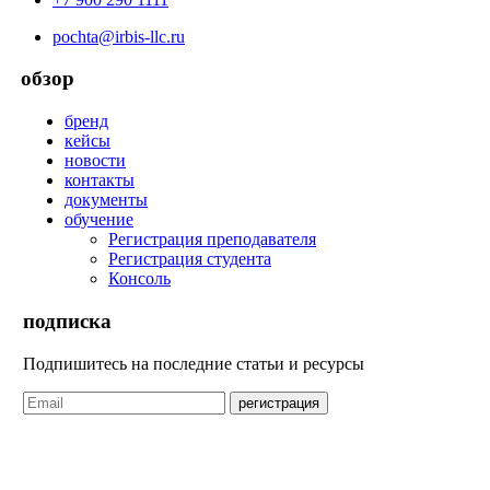
pochta@irbis-llc.ru
обзор
бренд
кейсы
новости
контакты
документы
обучение
Регистрация преподавателя
Регистрация студента
Консоль
подписка
Подпишитесь на последние статьи и ресурсы
регистрация